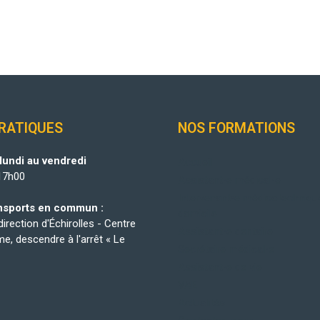
PRATIQUES
NOS FORMATIONS
lundi au vendredi
Accueil
17h00
Assistant•e médical•e
Intervenant•e médicotechniqu
nsports en commun :
domicile
irection d'Échirolles - Centre
Assistant•e dentaire
e, descendre à l'arrêt « Le
Secrétaire médical•e
Assistant•e de vie
VAE
Actualités