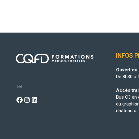
INFOS 
Ouvert du 
3, Rue des Méridiens
De 8h30 à 
38130 Échirolles
Tél.
04 76 50 11 11
Accès tra
Bus C3 en d
Facebook
Instagram
LinkedIn
du graphism
château »